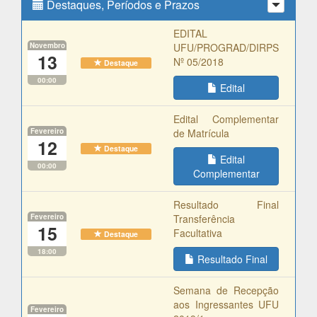
Destaques, Períodos e Prazos
EDITAL
Novembro
UFU/PROGRAD/DIRPS
13
Nº 05/2018
Destaque
00:00
Edital
Edital Complementar
Fevereiro
de Matrícula
12
Destaque
Edital
00:00
Complementar
Resultado Final
Fevereiro
Transferência
15
Facultativa
Destaque
18:00
Resultado Final
Semana de Recepção
aos Ingressantes UFU
Fevereiro