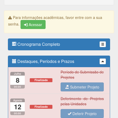
Para informações acadêmicas, favor entre com a sua
senha.
Acessar
Cronograma Completo
Destaques, Períodos e Prazos
Período de Submissão de
Julho
Projetos
8
Finalizado
Submeter Projeto
00:00
Deferimento de Projetos
Agosto
pelas Unidades
12
Finalizado
Deferir Projeto
00:00