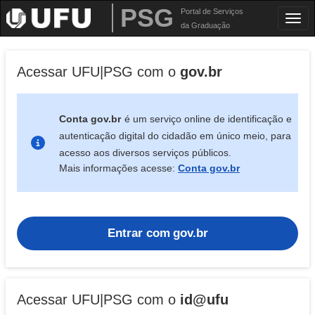
PSG
Portal de Serviços
Togg
da Graduação
Acessar UFU|PSG com o
gov.br
Conta gov.br
é um serviço online de identificação e
autenticação digital do cidadão em único meio, para
acesso aos diversos serviços públicos.
Mais informações acesse:
Conta gov.br
Entrar com
gov.br
Acessar UFU|PSG com o
id@ufu