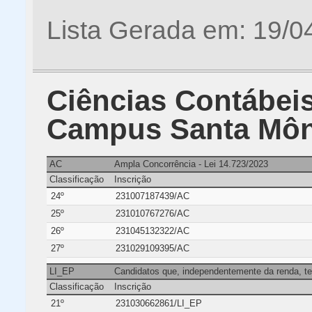
Lista Gerada em: 19/0
Ciências Contábeis 
Campus Santa Môn
AC
Ampla Concorrência - Lei 14.723/2023
Classificação
Inscrição
24º
231007187439/AC
25º
231010767276/AC
26º
231045132322/AC
27º
231029109395/AC
LI_EP
Candidatos que, independentemente da renda, te
Classificação
Inscrição
21º
231030662861/LI_EP