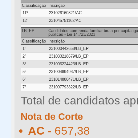
Classificação
Inscrição
11º
231026160821/AC
12º
231045751162/AC
LB_EP
Candidatos com renda familiar bruta per capita ig
públicas - Lei 14.723/2023
Classificação
Inscrição
1º
231000442658/LB_EP
2º
231033218679/LB_EP
3º
231006224423/LB_EP
5º
231004894987/LB_EP
6º
231014880471/LB_EP
7º
231007793822/LB_EP
Total de candidatos ap
Nota de Corte
AC -
657,38