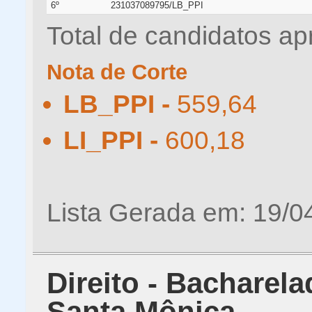
6º
231037089795/LB_PPI
Total de candidatos ap
Nota de Corte
LB_PPI -
559,64
LI_PPI -
600,18
Lista Gerada em: 19/0
Direito - Bacharel
Santa Mônica