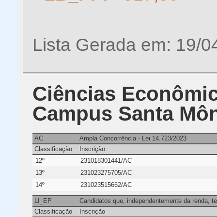
Lista Gerada em: 19/0
Ciências Econômica
Campus Santa Môn
AC
Ampla Concorrência - Lei 14.723/2023
Classificação
Inscrição
12º
231018301441/AC
13º
231023275705/AC
14º
231023515662/AC
LI_EP
Candidatos que, independentemente da renda, te
Classificação
Inscrição