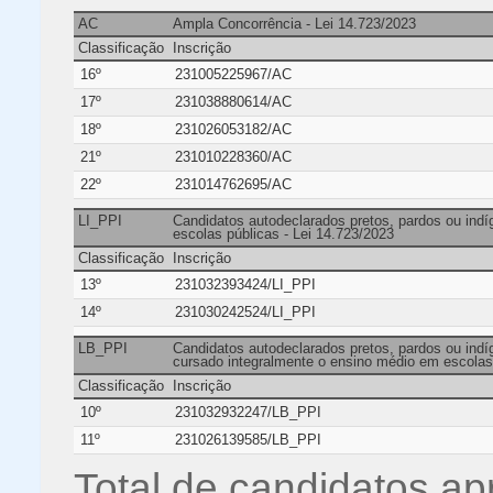
AC
Ampla Concorrência - Lei 14.723/2023
Classificação
Inscrição
16º
231005225967/AC
17º
231038880614/AC
18º
231026053182/AC
21º
231010228360/AC
22º
231014762695/AC
LI_PPI
Candidatos autodeclarados pretos, pardos ou ind
escolas públicas - Lei 14.723/2023
Classificação
Inscrição
13º
231032393424/LI_PPI
14º
231030242524/LI_PPI
LB_PPI
Candidatos autodeclarados pretos, pardos ou indíg
cursado integralmente o ensino médio em escolas 
Classificação
Inscrição
10º
231032932247/LB_PPI
11º
231026139585/LB_PPI
Total de candidatos ap