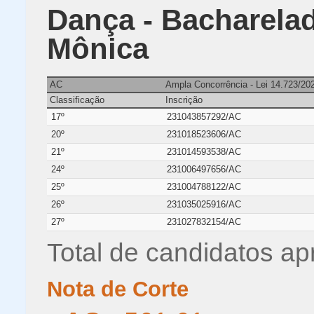
Dança - Bacharelad
Mônica
AC
Ampla Concorrência - Lei 14.723/20
Classificação
Inscrição
17º
231043857292/AC
20º
231018523606/AC
21º
231014593538/AC
24º
231006497656/AC
25º
231004788122/AC
26º
231035025916/AC
27º
231027832154/AC
Total de candidatos ap
Nota de Corte