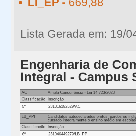
LI_EP -
669,88
Lista Gerada em: 19/0
Engenharia de Com
Integral - Campus
AC
Ampla Concorrência - Lei 14.723/2023
Classificação
Inscrição
5º
231016192529/AC
LB_PPI
Candidatos autodeclarados pretos, pardos ou indíg
cursado integralmente o ensino médio em escolas 
Classificação
Inscrição
6º
231046449279/LB_PPI