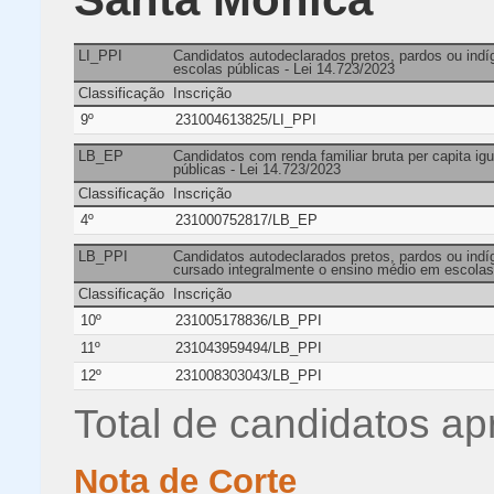
LI_PPI
Candidatos autodeclarados pretos, pardos ou ind
escolas públicas - Lei 14.723/2023
Classificação
Inscrição
9º
231004613825/LI_PPI
LB_EP
Candidatos com renda familiar bruta per capita ig
públicas - Lei 14.723/2023
Classificação
Inscrição
4º
231000752817/LB_EP
LB_PPI
Candidatos autodeclarados pretos, pardos ou indíg
cursado integralmente o ensino médio em escolas 
Classificação
Inscrição
10º
231005178836/LB_PPI
11º
231043959494/LB_PPI
12º
231008303043/LB_PPI
Total de candidatos ap
Nota de Corte