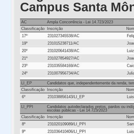
Campus Santa Môn
AC
Ampla Concorrência - Lei 14.723/2023
Classificação
Inscrição
Nom
17º
231027345538/AC
Feli
19º
231015238711/AC
Joa
20º
231020641438/AC
Lui
21º
231027854927/AC
Joao
23º
231035584169/AC
Cai
24º
231007956734/AC
Juli
LI_EP
Candidatos que, independentemente da renda, ten
Classificação
Inscrição
Nom
6º
231038856143/LI_EP
Luis
LI_PPI
Candidatos autodeclarados pretos, pardos ou ind
escolas públicas - Lei 14.723/2023
Classificação
Inscrição
Nom
8º
231020109089/LI_PPI
Sam
9º
231036410406/LI_PPI
Luis