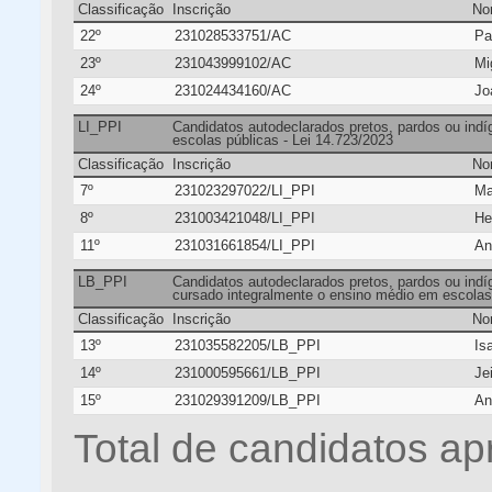
Classificação
Inscrição
No
22º
231028533751/AC
Pa
23º
231043999102/AC
Mi
24º
231024434160/AC
Jo
LI_PPI
Candidatos autodeclarados pretos, pardos ou ind
escolas públicas - Lei 14.723/2023
Classificação
Inscrição
No
7º
231023297022/LI_PPI
Ma
8º
231003421048/LI_PPI
He
11º
231031661854/LI_PPI
An
LB_PPI
Candidatos autodeclarados pretos, pardos ou indíg
cursado integralmente o ensino médio em escolas 
Classificação
Inscrição
No
13º
231035582205/LB_PPI
Is
14º
231000595661/LB_PPI
Je
15º
231029391209/LB_PPI
An
Total de candidatos ap