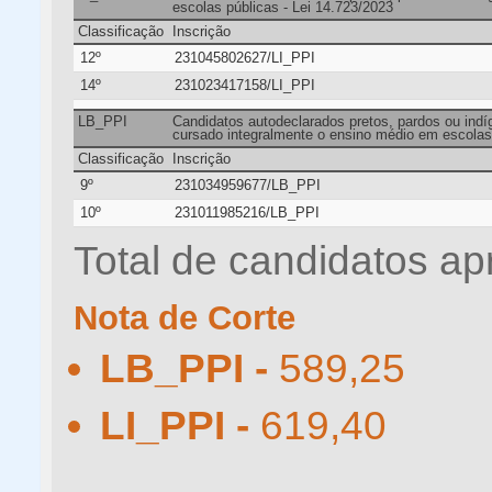
escolas públicas - Lei 14.723/2023
Classificação
Inscrição
12º
231045802627/LI_PPI
14º
231023417158/LI_PPI
LB_PPI
Candidatos autodeclarados pretos, pardos ou indíg
cursado integralmente o ensino médio em escolas 
Classificação
Inscrição
9º
231034959677/LB_PPI
10º
231011985216/LB_PPI
Total de candidatos ap
Nota de Corte
LB_PPI -
589,25
LI_PPI -
619,40