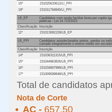
15º
231025633612/LI_PPI
19º
231011794840/LI_PPI
LB_EP
Candidatos com renda familiar bruta per capita ig
públicas - Lei 14.723/2023
Classificação
Inscrição
11º
231013082228/LB_EP
LB_PPI
Candidatos autodeclarados pretos, pardos ou indíg
cursado integralmente o ensino médio em escolas 
Classificação
Inscrição
14º
231036311315/LB_PPI
15º
231044963826/LB_PPI
16º
231034907999/LB_PPI
17º
231009589848/LB_PPI
Total de candidatos ap
Nota de Corte
AC -
657,50