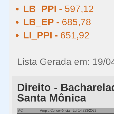
LB_PPI -
597,12
LB_EP -
685,78
LI_PPI -
651,92
Lista Gerada em: 19/0
Direito - Bacharel
Santa Mônica
AC
Ampla Concorrência - Lei 14.723/2023