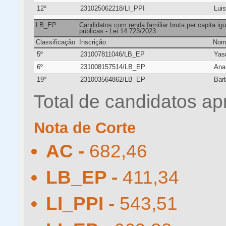
12º
231025062218/LI_PPI
Lui
LB_EP
Candidatos com renda familiar bruta per capita ig
públicas - Lei 14.723/2023
Classificação
Inscrição
Nom
5º
231007811046/LB_EP
Yas
6º
231008157514/LB_EP
Ana 
19º
231003564862/LB_EP
Bar
Total de candidatos ap
Nota de Corte
AC -
682,46
LB_EP -
411,34
LI_PPI -
543,51