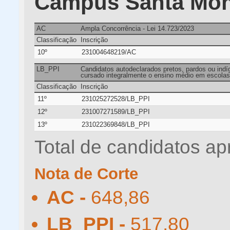
Campus Santa Môn
AC
Ampla Concorrência - Lei 14.723/2023
Classificação
Inscrição
10º
231004648219/AC
LB_PPI
Candidatos autodeclarados pretos, pardos ou indíg
cursado integralmente o ensino médio em escolas 
Classificação
Inscrição
11º
231025272528/LB_PPI
12º
231007271589/LB_PPI
13º
231022369848/LB_PPI
Total de candidatos ap
Nota de Corte
AC -
648,86
LB_PPI -
517,80