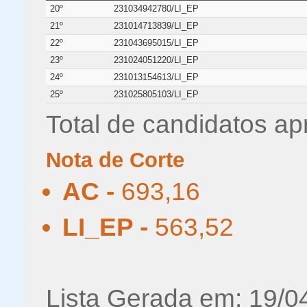
20º
231034942780/LI_EP
21º
231014713839/LI_EP
22º
231043695015/LI_EP
23º
231024051220/LI_EP
24º
231013154613/LI_EP
25º
231025805103/LI_EP
Total de candidatos ap
Nota de Corte
AC -
693,16
LI_EP -
563,52
Lista Gerada em: 19/0