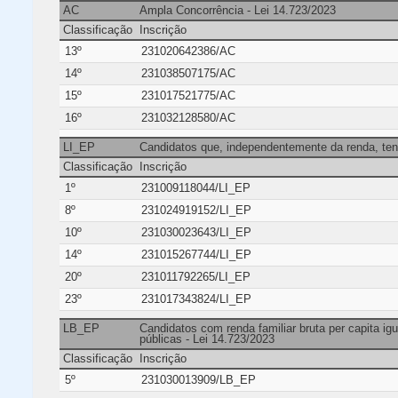
AC
Ampla Concorrência - Lei 14.723/2023
Classificação
Inscrição
13º
231020642386/AC
14º
231038507175/AC
15º
231017521775/AC
16º
231032128580/AC
LI_EP
Candidatos que, independentemente da renda, ten
Classificação
Inscrição
1º
231009118044/LI_EP
8º
231024919152/LI_EP
10º
231030023643/LI_EP
14º
231015267744/LI_EP
20º
231011792265/LI_EP
23º
231017343824/LI_EP
LB_EP
Candidatos com renda familiar bruta per capita ig
públicas - Lei 14.723/2023
Classificação
Inscrição
5º
231030013909/LB_EP