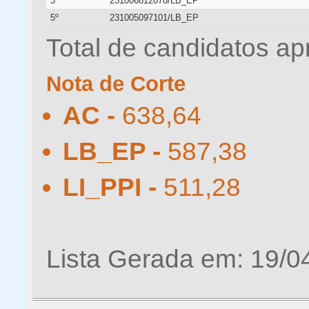
3º
231006812078/LB_EP
5º
231005097101/LB_EP
Total de candidatos ap
Nota de Corte
AC -
638,64
LB_EP -
587,38
LI_PPI -
511,28
Lista Gerada em: 19/0