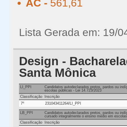
AC -
561,61
Lista Gerada em: 19/0
Design - Bacharela
Santa Mônica
LI_PPI
Candidatos autodeclarados pretos, pardos ou ind
escolas públicas - Lei 14.723/2023
Classificação
Inscrição
7º
231043411264/LI_PPI
LB_PPI
Candidatos autodeclarados pretos, pardos ou indíg
cursado integralmente o ensino médio em escolas 
Classificação
Inscrição