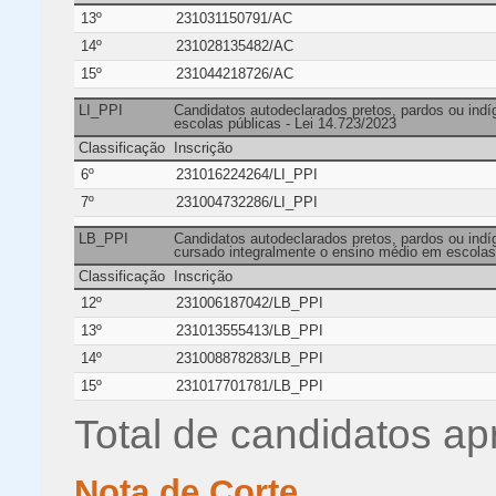
13º
231031150791/AC
14º
231028135482/AC
15º
231044218726/AC
LI_PPI
Candidatos autodeclarados pretos, pardos ou ind
escolas públicas - Lei 14.723/2023
Classificação
Inscrição
6º
231016224264/LI_PPI
7º
231004732286/LI_PPI
LB_PPI
Candidatos autodeclarados pretos, pardos ou indíg
cursado integralmente o ensino médio em escolas 
Classificação
Inscrição
12º
231006187042/LB_PPI
13º
231013555413/LB_PPI
14º
231008878283/LB_PPI
15º
231017701781/LB_PPI
Total de candidatos ap
Nota de Corte