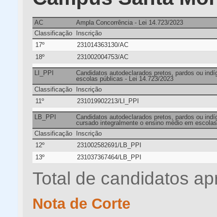
AC
Ampla Concorrência - Lei 14.723/2023
Classificação
Inscrição
17º
231014363130/AC
18º
231002004753/AC
LI_PPI
Candidatos autodeclarados pretos, pardos ou ind
escolas públicas - Lei 14.723/2023
Classificação
Inscrição
11º
231019902213/LI_PPI
LB_PPI
Candidatos autodeclarados pretos, pardos ou indíg
cursado integralmente o ensino médio em escolas 
Classificação
Inscrição
12º
231002582691/LB_PPI
13º
231037367464/LB_PPI
Total de candidatos ap
Nota de Corte